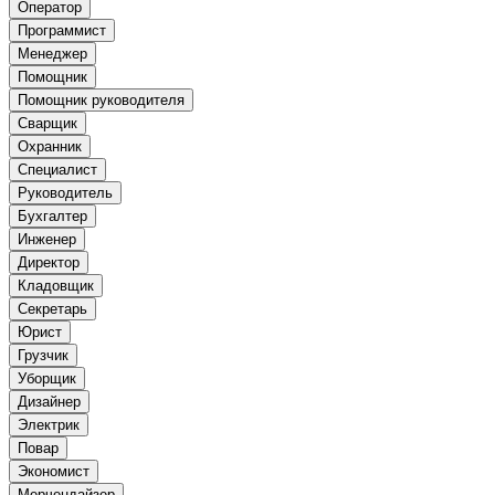
Оператор
Программист
Менеджер
Помощник
Помощник руководителя
Сварщик
Охранник
Специалист
Руководитель
Бухгалтер
Инженер
Директор
Кладовщик
Секретарь
Юрист
Грузчик
Уборщик
Дизайнер
Электрик
Повар
Экономист
Мерчендайзер