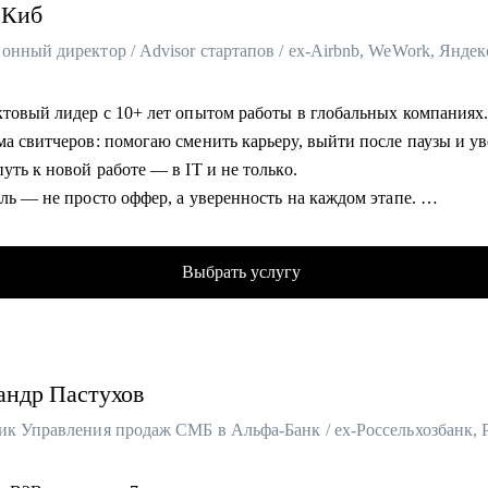
Киб
нный директор / Advisor стартапов / ex-Airbnb, WeWork, Яндек
ктовый лидер с 10+ лет опытом работы в глобальных компаниях
ма свитчеров: помогаю сменить карьеру, выйти после паузы и у
уть к новой работе — в IT и не только.
ль — не просто оффер, а уверенность на каждом этапе.
таты учеников:
фферов в классные компании в России и мире;
Выбрать услугу
ние конверсии из резюме в собеседование в 70 раз;
ение зарплаты от 10% до 60%;
и уже работают в Т-Банк, Сбер, Яндекс, Booking и тд.
андр
Пастухов
омогу:
т резюме, который проходит ATS и цепляет рекрутеров.
овка к culture fit интервью — знаю, как оценивают в междунар
ях.