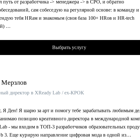
 путь от разработчика -> менеджера -> в CPO, и обратно
обеседований, сам собеседую на регулярной основе: в команду и
гу помочь:
ендую тебя HRам и знакомым (своя база 100+ HRов и HR-tech
ющим специалистам, которые только начинают свой путь в IT и
ий)
nt.
облачном провайдере, в облаках 8+ лет
t Manager, Product Owner, BizDev, Project Manager (от Junior до Le
ческий менеджер, 7+ лет, бывший разработчик
одителям смежных подразделений.
Выбрать услугу
кт-менеджмент, 8+ опыта
р и ментор стартапов ФРИИ, 4+ года
аватель geekbrains, 3 курса
вник продакт-менеджеров, 5+ лет
Мерзлов
ю в программном комитете 5 конференций, 10+ выступлений в 
ьзую ИИ в работе (15+ нейросеток)
ный директор в XReady Lab / ex-КРОК
100+ консультаций за 2,5+ года для B2C, B2B и B2G заказчиков.
ор в венчурном фонде, состою в 2х акселераторах, команда из 4
т, Я Ден! Я шарю за арт и помогу тебе зарабатывать любимым д
ров, помогаю стартапам найти инвестиции, а инвесторам - стар
занимаю позицию креативного директора в международной ком
й средний NPS 4.8 у моих консультаций, пока еще никто не пож
Lab - мы входим в ТОП-3 разработчиков образовательных проду
и тип, который будет говорить с тобой как с другом, а не вот эт
b 3. Еще курирую направление цифровая мода в одной из