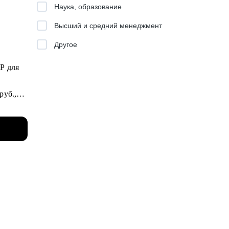
Наука, образование
Высший и средний менеджмент
Другое
шь КАК
руб.,
?
й.
PDP).