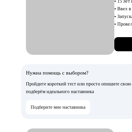
• 15 л
• Разбо
• Ввел
• Mock-
• Запу
• Пров
Кому мо
• 2000
• Свитче
• 500+
• Специа
• 300+
продакт-
• Руков
С чем п
Junior, 
• Соста
Нужна помощь с выбором?
междуна
• Подго
Пройдите короткий тест или просто опишите сво
• Проан
подберём идеального наставника
• Сформ
• Выстр
Подберите мне наставника
функцио
• Подго
руковод
• Совет