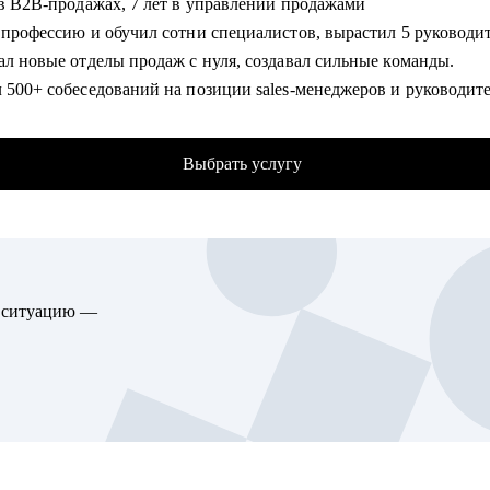
ет в B2B-продажах, 7 лет в управлении продажами
р тестовых заданий — чтобы вас заметили.
 в профессию и обучил сотни специалистов, вырастил 5 руководи
интервью — репетиция перед важной встречей.
скал новые отделы продаж с нуля, создавал сильные команды.
ел 500+ собеседований на позиции sales-менеджеров и руководит
гу помочь:
+ проведенных собеседований
рам — кто переходит в IT или в новую сферу.
 продающих резюме и сопроводительных писем
листам и менеджеров в росте, операциях, маркетинге, управлен
Выбрать услугу
 карьерных консультаций
 и проектной работе.
одителям, которые давно не искали работу — но пришло время.
омогу:
Middle и Senior-специалистам, которые хотят расти или выйти на
вить резюме и оцифровать ключевые достижения.
родный рынок.
товиться к собеседованию с ЛПР.
ю ситуацию —
ализировать текущий карьерный трек и дать рекомендации.
ировать/адаптировать карьерный трек для достижения карьерно
оить эффективное управление командой (прямой или
нальной);.
товиться к полугодовому/ годовому ревью и переговорам с
ителем.
ом и поделюсь опытом управления “сложными” сотрудниками.