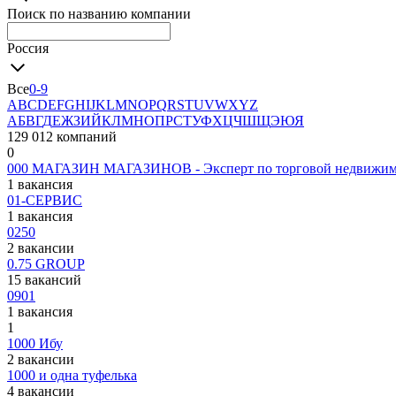
Поиск по названию компании
Россия
Все
0-9
A
B
C
D
E
F
G
H
I
J
K
L
M
N
O
P
Q
R
S
T
U
V
W
X
Y
Z
А
Б
В
Г
Д
Е
Ж
З
И
Й
К
Л
М
Н
О
П
Р
С
Т
У
Ф
Х
Ц
Ч
Ш
Щ
Э
Ю
Я
129 012 компаний
0
000 МАГАЗИН МАГАЗИНОВ - Эксперт по торговой недвижим
1 вакансия
01-СЕРВИС
1 вакансия
0250
2 вакансии
0.75 GROUP
15 вакансий
0901
1 вакансия
1
1000 Ибу
2 вакансии
1000 и одна туфелька
4 вакансии