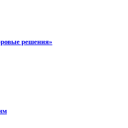
фровые решения»
мим