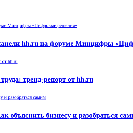
 панели hh.ru на форуме Минцифры «Ци
труда: тренд-репорт от hh.ru
Как объяснить бизнесу и разобраться са