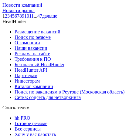
Новости компаний
Новости рынка
1
2
3
4
5
6
7
8
9
10
11
...
47
дальше
HeadHunter
Размещение вакансий
Поиск по резюме
О компании
Наши вакансии
Реклама на сайте
Требования к ПО
Безопасный HeadHunter
HeadHunter API
Партнерам
Инвесторам
Каталог компаний
Поиск по вакансиям в Реутове (Московская область)
Сетка: соцсеть для нетворкинга
Соискателям
hh PRO
Готовое резюме
Все сервисы
Хочу у вас работать