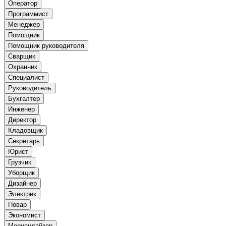
Оператор
Программист
Менеджер
Помощник
Помощник руководителя
Сварщик
Охранник
Специалист
Руководитель
Бухгалтер
Инженер
Директор
Кладовщик
Секретарь
Юрист
Грузчик
Уборщик
Дизайнер
Электрик
Повар
Экономист
Мерчендайзер